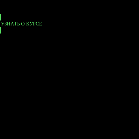
старт курса: Февраль 2022
Обучение на съемочной площадке с использованием более 120
единиц техники
УЗНАТЬ О КУРСЕ